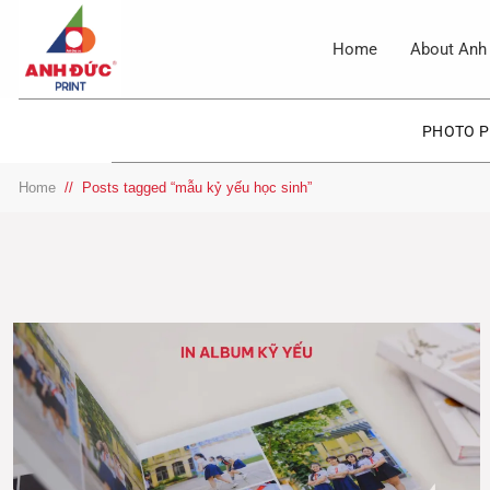
Skip
to
Home
About Anh 
content
PHOTO P
Home
/
Posts tagged “mẫu kỷ yếu học sinh”