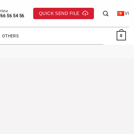
QUICK SEND FILE
VI
66 56 54 56
0
OTHERS