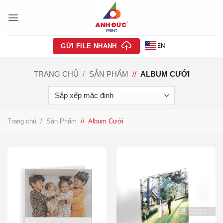
Bỏ
qua
nội
dung
EN
GỬI FILE NHANH
TRANG CHỦ
/
SẢN PHẨM
/
ALBUM CƯỚI
Trang chủ
/
Sản Phẩm
/
Album Cưới