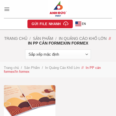
Bỏ
qua
nội
dung
EN
GỬI FILE NHANH
TRANG CHỦ
/
SẢN PHẨM
/
IN QUẢNG CÁO KHỔ LỚN
/
IN PP CÁN FORMEX/IN FORMEX
Trang chủ
/
Sản Phẩm
/
In Quảng Cáo Khổ Lớn
/
In PP cán
formex/In formex