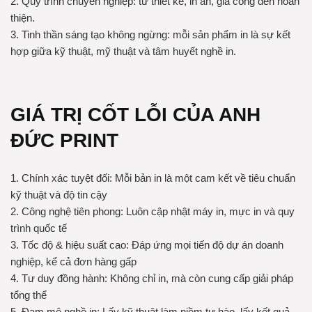
2. Quy trình chuyên nghiệp: từ thiết kế, in ấn, gia công đến hoàn
thiện.
3. Tinh thần sáng tạo không ngừng: mỗi sản phẩm in là sự kết
hợp giữa kỹ thuật, mỹ thuật và tâm huyết nghề in.
GIÁ TRỊ CỐT LỖI CỦA ANH
ĐỨC PRINT
1. Chính xác tuyệt đối: Mỗi bản in là một cam kết về tiêu chuẩn
kỹ thuật và độ tin cậy
2. Công nghệ tiên phong: Luôn cập nhật máy in, mực in và quy
trình quốc tế
3. Tốc độ & hiệu suất cao: Đáp ứng mọi tiến độ dự án doanh
nghiệp, kể cả đơn hàng gấp
4. Tư duy đồng hành: Không chỉ in, mà còn cung cấp giải pháp
tổng thể
5. Đam mê nghề in: Lấy kỹ thuật làm niềm tự hào, lấy kết quả