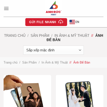
Bỏ
qua
nội
dung
EN
GỬI FILE NHANH
TRANG CHỦ
/
SẢN PHẨM
/
IN ẢNH & MỸ THUẬT
/
ẢNH
ĐỂ BÀN
Trang chủ
/
Sản Phẩm
/
In Ảnh & Mỹ Thuật
/
Ảnh Để Bàn