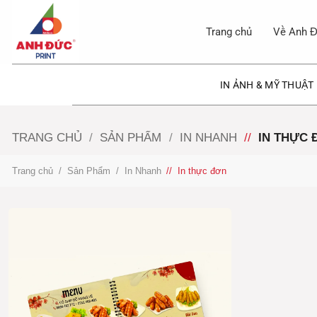
Bỏ
qua
Trang chủ
Về Anh Đ
nội
dung
IN ẢNH & MỸ THUẬT
TRANG CHỦ
/
SẢN PHẨM
/
IN NHANH
/
IN THỰC 
Trang chủ
/
Sản Phẩm
/
In Nhanh
/
In thực đơn