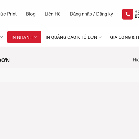
ức Print
Blog
Liên Hệ
Đăng nhập / Đăng ký
0
IN NHANH
IN QUẢNG CÁO KHỔ LỚN
GIA CÔNG & H
Hiể
ĐƠN