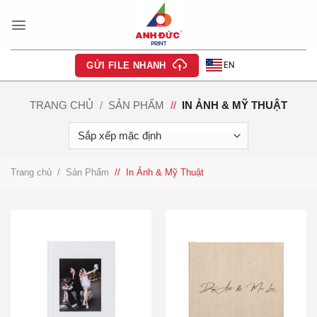
Bỏ
qua
nội
dung
EN
GỬI FILE NHANH
TRANG CHỦ
/
SẢN PHẨM
/
IN ẢNH & MỸ THUẬT
Trang chủ
/
Sản Phẩm
/
In Ảnh & Mỹ Thuật