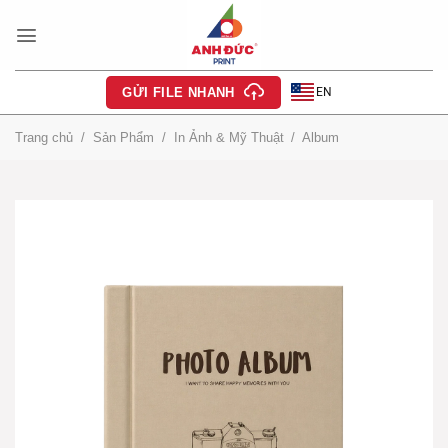
Bỏ
qua
nội
dung
EN
GỬI FILE NHANH
Trang chủ
/
Sản Phẩm
/
In Ảnh & Mỹ Thuật
/
Album