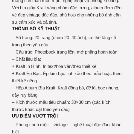
mang tinh thần mộc mạc, nghệ thuật và phóng khoáng.
Với bìa giấy Kraft vàng nhám đặc trưng, album đem đến
vẻ đẹp vintage độc đáo, phù hợp cho những bộ ảnh cần
sự cảm xúc và cá tính.
THÔNG SỐ KỸ THUẬT
– Số trang: 20 trang (chứa 20–40 ảnh), có thể tăng số
trang theo yêu cầu
– Cấu trúc: Photobook trang liền, mở phẳng hoàn toàn
– Chất liệu bìa:
+ Kraft In Hình: In text/hoa văn/theo thiết kế
+ Kraft Ép Bạc: Ép kim bạc tinh xảo theo mẫu hoặc theo
thiết kế riêng
– Hộp Album Bìa Kraft: Kraft đồng bộ, đế lót bọc nhung,
dây ruy băng
– Kích thước mẫu tiêu chuẩn: 30×30 cm (các kích
thước khác đặt theo yêu cầu)
ƯU ĐIỂM VƯỢT TRỘI
– Phong cách mộc – vintage – nghệ thuật độc đáo, khác
biệt