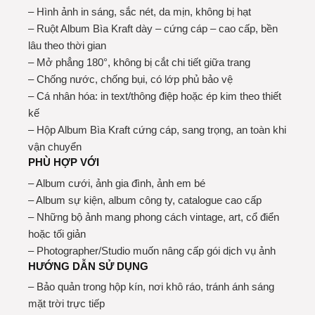
– Hình ảnh in sáng, sắc nét, da mịn, không bị hạt
– Ruột Album Bìa Kraft dày – cứng cáp – cao cấp, bền
lâu theo thời gian
– Mở phẳng 180°, không bị cắt chi tiết giữa trang
– Chống nước, chống bụi, có lớp phủ bảo vệ
– Cá nhân hóa: in text/thông điệp hoặc ép kim theo thiết
kế
– Hộp Album Bìa Kraft cứng cáp, sang trọng, an toàn khi
vận chuyển
PHÙ HỢP VỚI
– Album cưới, ảnh gia đình, ảnh em bé
– Album sự kiện, album công ty, catalogue cao cấp
– Những bộ ảnh mang phong cách vintage, art, cổ điển
hoặc tối giản
– Photographer/Studio muốn nâng cấp gói dịch vụ ảnh
HƯỚNG DẪN SỬ DỤNG
– Bảo quản trong hộp kín, nơi khô ráo, tránh ánh sáng
mặt trời trực tiếp