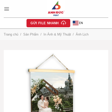
Bỏ
qua
nội
dung
EN
GỬI FILE NHANH
Trang chủ
/
Sản Phẩm
/
In Ảnh & Mỹ Thuật
/
Ảnh Lịch