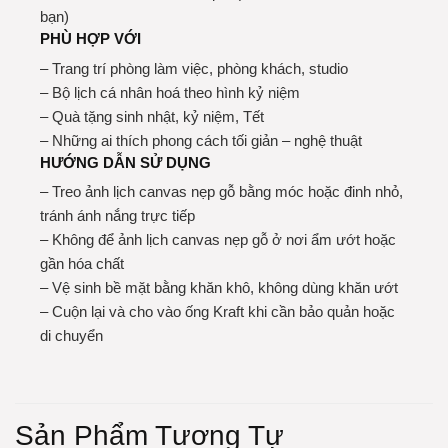
bạn)
PHÙ HỢP VỚI
– Trang trí phòng làm việc, phòng khách, studio
– Bộ lịch cá nhân hoá theo hình kỷ niệm
– Quà tặng sinh nhật, kỷ niệm, Tết
– Những ai thích phong cách tối giản – nghệ thuật
HƯỚNG DẪN SỬ DỤNG
– Treo ảnh lịch canvas nẹp gỗ bằng móc hoặc đinh nhỏ,
tránh ánh nắng trực tiếp
– Không để ảnh lịch canvas nẹp gỗ ở nơi ẩm ướt hoặc
gần hóa chất
– Vệ sinh bề mặt bằng khăn khô, không dùng khăn ướt
– Cuộn lại và cho vào ống Kraft khi cần bảo quản hoặc
di chuyển
Sản Phẩm Tương Tự