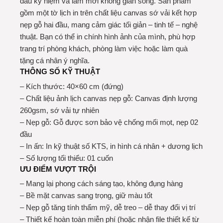
dấu kỷ niệm và làm mới không gian sống. Sản phẩm
gồm một tờ lịch in trên chất liệu canvas sớ vải kết hợp
nẹp gỗ hai đầu, mang cảm giác tối giản – tinh tế – nghệ
thuật. Bạn có thể in chính hình ảnh của mình, phù hợp
trang trí phòng khách, phòng làm việc hoặc làm quà
tặng cá nhân ý nghĩa.
THÔNG SỐ KỸ THUẬT
– Kích thước: 40×60 cm (đứng)
– Chất liệu ảnh lịch canvas nẹp gỗ: Canvas định lượng
260gsm, sớ vải tự nhiên
– Nẹp gỗ: Gỗ được sơn bảo vệ chống mối mọt, nẹp 02
đầu
– In ấn: In kỹ thuật số KTS, in hình cá nhân + dương lịch
– Số lượng tối thiểu: 01 cuốn
ƯU ĐIỂM VƯỢT TRỘI
– Mang lại phong cách sáng tạo, không đụng hàng
– Bề mặt canvas sang trọng, giữ màu tốt
– Nẹp gỗ tăng tính thẩm mỹ, dễ treo – dễ thay đổi vị trí
– Thiết kế hoàn toàn miễn phí (hoặc nhận file thiết kế từ