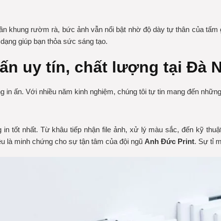
cần khung rườm rà, bức ảnh vẫn nổi bật nhờ độ dày tự thân của tấm 
 dạng
giúp bạn thỏa sức sáng tạo.
ấn uy tín, chất lượng tại Đà 
ợng in ấn. Với nhiều năm kinh nghiệm, chúng tôi tự tin mang đến nh
in tốt nhất. Từ khâu tiếp nhận file ảnh, xử lý màu sắc, đến kỹ thuậ
u là minh chứng cho sự tận tâm của đội ngũ
Anh Đức Print
. Sự tỉ 