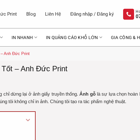
ức Print
Blog
Liên Hệ
Đăng nhập / Đăng ký
0
IN NHANH
IN QUẢNG CÁO KHỔ LỚN
GIA CÔNG & H
t – Anh Đức Print
Tốt – Anh Đức Print
chỉ dừng lại ở ảnh giấy truyền thống.
Ảnh gỗ
là sự lựa chọn hoàn
úng tôi không chỉ in ảnh. Chúng tôi tạo ra tác phẩm nghệ thuật.