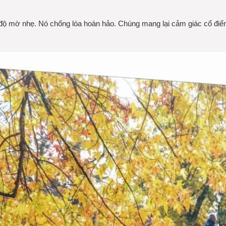
o độ mờ nhẹ. Nó chống lóa hoàn hảo. Chúng mang lại cảm giác cổ điể