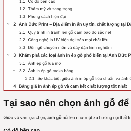
Có độ bền cao
Thẩm mỹ và sang trọng
Phong cách hiện đại
Anh Đức Print – Địa điểm in ấn uy tín, chất lượng tại 
Quy trình in tranh lên gỗ đảm bảo độ sắc nét
Công nghệ in UV hiện đại trên mọi chất liệu
Đội ngũ chuyên môn và dày dặn kinh nghiệm
Khám phá các loại ảnh in ép gỗ phổ biến tại Anh Đức P
Ảnh ép gỗ lụa mờ
Ảnh in ép gỗ meka bóng
Sự khác biệt giữa ảnh in ép gỗ tiêu chuẩn và ảnh
Bảng giá in ảnh ép gỗ và cam kết chất lượng tốt nhất
Tại sao nên chọn ảnh gỗ để 
Giữa vô vàn lựa chọn,
ảnh gỗ
nổi lên như một xu hướng nội thất k
Có độ bền cao