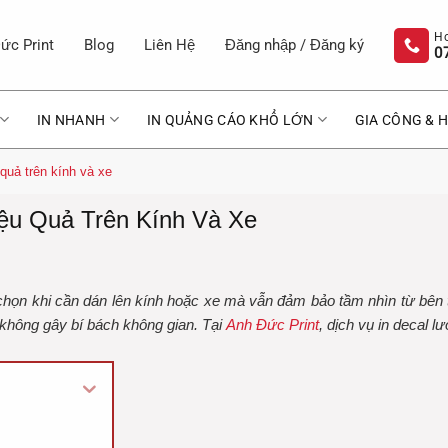
ức Print
Blog
Liên Hệ
Đăng nhập / Đăng ký
0
IN NHANH
IN QUẢNG CÁO KHỔ LỚN
GIA CÔNG & H
quả trên kính và xe
iệu Quả Trên Kính Và Xe
 chọn khi cần dán lên kính hoặc xe mà vẫn đảm bảo tầm nhìn từ bên t
a không gây bí bách không gian. Tại
Anh Đức Print
, dịch vụ in decal 