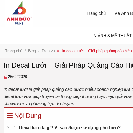
Bỏ
qua
Trang chủ
Về Anh Đ
nội
dung
IN ẢNH & MỸ THUẬT
Trang chủ
/
Blog
/
Dịch vụ
/
In decal lưới – Giải pháp quảng cáo hiệu 
In Decal Lưới – Giải Pháp Quảng Cáo H
26/02/2026
In decal lưới là giải pháp quảng cáo được nhiều doanh nghiệp lựa
decal lưới vừa giúp truyền tải thông điệp thương hiệu hiệu quả vừ
showroom và phương tiện di chuyển.
Nội Dung
Decal lưới là gì? Vì sao được sử dụng phổ biến?