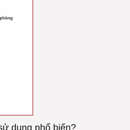
n phòng
 sử dụng phổ biến?