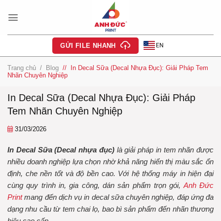
Bỏ
qua
nội
dung
EN
GỬI FILE NHANH
Trang chủ
/
Blog
/
In Decal Sữa (Decal Nhựa Đục): Giải Pháp Tem
Nhãn Chuyên Nghiệp
In Decal Sữa (Decal Nhựa Đục): Giải Pháp
Tem Nhãn Chuyên Nghiệp
31/03/2026
In Decal Sữa (Decal nhựa đục)
là giải pháp in tem nhãn được
nhiều doanh nghiệp lựa chọn nhờ khả năng hiển thị màu sắc ổn
định, che nền tốt và độ bền cao. Với hệ thống máy in hiện đại
cùng quy trình in, gia công, dán sản phẩm trọn gói,
Anh Đức
Print
mang đến dịch vụ in decal sữa chuyên nghiệp, đáp ứng đa
dạng nhu cầu từ tem chai lọ, bao bì sản phẩm đến nhãn thương
hiệu cao cấp.