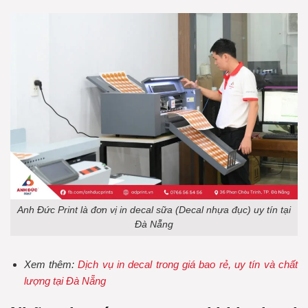
Anh Đức Print là đơn vị in decal sữa (Decal nhựa đục) uy tín tại
Đà Nẵng
Xem thêm:
Dịch vụ in decal trong giá bao rẻ, uy tín và chất
lượng tại Đà Nẵng