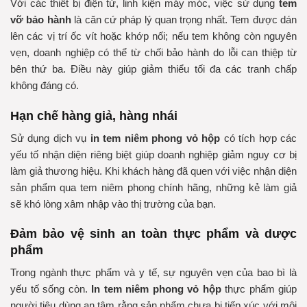
Với các thiết bị điện tử, linh kiện máy móc, việc sử dụng
tem
vỡ bảo hành
là căn cứ pháp lý quan trọng nhất. Tem được dán
lên các vị trí ốc vít hoặc khớp nối; nếu tem không còn nguyên
vẹn, doanh nghiệp có thể từ chối bảo hành do lỗi can thiệp từ
bên thứ ba. Điều này giúp giảm thiểu tối đa các tranh chấp
không đáng có.
Hạn chế hàng giả, hàng nhái
Sử dụng dịch vụ
in tem niêm phong vỏ hộp
có tích hợp các
yếu tố nhận diện riêng biệt giúp doanh nghiệp giảm nguy cơ bị
làm giả thương hiệu. Khi khách hàng đã quen với việc nhận diện
sản phẩm qua tem niêm phong chính hãng, những kẻ làm giả
sẽ khó lòng xâm nhập vào thị trường của bạn.
Đảm bảo vệ sinh an toàn thực phẩm và dược
phẩm
Trong ngành thực phẩm và y tế, sự nguyên vẹn của bao bì là
yếu tố sống còn.
In tem niêm phong vỏ hộp
thực phẩm giúp
người tiêu dùng an tâm rằng sản phẩm chưa bị tiếp xúc với môi