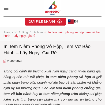
Bỏ
qua
nội
dung
EN
GỬI FILE NHANH
Trang chủ
/
Blog
/
Dịch vụ
/
In tem niêm phong vỏ hộp, tem vỡ bảo
hành – Lấy ngay, giá rẻ
In Tem Niêm Phong Vỏ Hộp, Tem Vỡ Bảo
Hành – Lấy Ngay, Giá Rẻ
23/02/2026
Trong bối cảnh thị trường xuất hiện ngày càng nhiều hàng giả,
hàng bị bóc mở trái phép,
in tem niêm phong vỏ hộp
là giải
pháp quan trọng giúp doanh nghiệp bảo vệ sản phẩm và khẳng
định uy tín thương hiệu. Các loại
tem niêm phong chống giả
,
tem vỡ bảo hành
hay
in tem niêm phong tròn
không chỉ giúp
kiểm soát tình trạng sản phẩm mà còn tạo sự tin tưởng cho
khách hàng ngay từ cái nhìn đầu tiên.