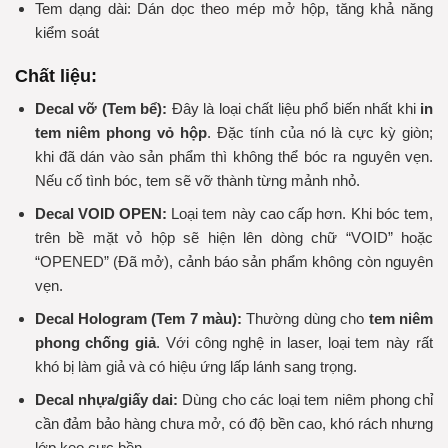
Tem dạng dài: Dán dọc theo mép mở hộp, tăng khả năng
kiểm soát
Chất liệu:
Decal vỡ (Tem bể):
Đây là loại chất liệu phổ biến nhất khi
in
tem niêm phong vỏ hộp
. Đặc tính của nó là cực kỳ giòn;
khi đã dán vào sản phẩm thì không thể bóc ra nguyên vẹn.
Nếu cố tình bóc, tem sẽ vỡ thành từng mảnh nhỏ.
Decal VOID OPEN:
Loại tem này cao cấp hơn. Khi bóc tem,
trên bề mặt vỏ hộp sẽ hiện lên dòng chữ “VOID” hoặc
“OPENED” (Đã mở), cảnh báo sản phẩm không còn nguyên
vẹn.
Decal Hologram (Tem 7 màu):
Thường dùng cho
tem niêm
phong chống giả
. Với công nghệ in laser, loại tem này rất
khó bị làm giả và có hiệu ứng lấp lánh sang trọng.
Decal nhựa/giấy dai:
Dùng cho các loại tem niêm phong chỉ
cần đảm bảo hàng chưa mở, có độ bền cao, khó rách nhưng
lớp keo cực bền.