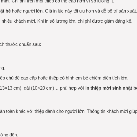
 mini. Chi phí trên mỗi thiệp có thể cao hơn vì số lượng ít.
hật bé
hoặc người lớn. Giá in lúc này tối ưu hơn và dễ bố trí sản xuất.
 nhiều khách mời. Khi in số lượng lớn, chi phí được giảm đáng kể.
ch thước chuẩn sau:
ng.
ệp chủ đề cao cấp hoặc thiệp có hình em bé chiếm diện tích lớn.
(13×13 cm), dài (10×20 cm)… phù hợp với
in
thiệp mời sinh nhật b
oàn toàn khác với thiệp dành cho người lớn. Thông tin khách mời gi
ướng đến.