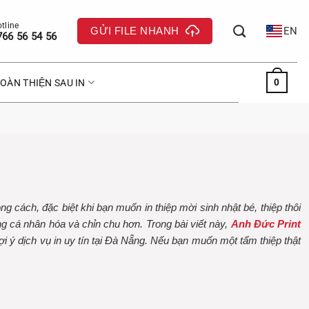
GỬI FILE NHANH
EN
766 56 54 56
0
OÀN THIỆN SAU IN
 cách, đặc biệt khi bạn muốn in thiệp mời sinh nhật bé
, thiệp thôi
ượng cá nhân hóa và chỉn chu hơn.
Trong bài viết này,
Anh Đức Print
i ý dịch vụ in uy tín tại Đà Nẵng. Nếu bạn muốn một tấm thiệp thật