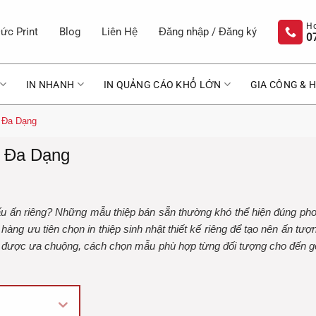
ức Print
Blog
Liên Hệ
Đăng nhập / Đăng ký
0
IN NHANH
IN QUẢNG CÁO KHỔ LỚN
GIA CÔNG & H
ã Đa Dạng
ã Đa Dạng
u ấn riêng? Những mẫu thiệp bán sẵn thường khó thể hiện đúng phong
h hàng ưu tiên chọn in thiệp sinh nhật thiết kế riêng để tạo nên ấn t
liệu được ưa chuộng, cách chọn mẫu phù hợp từng đối tượng cho đến gợ