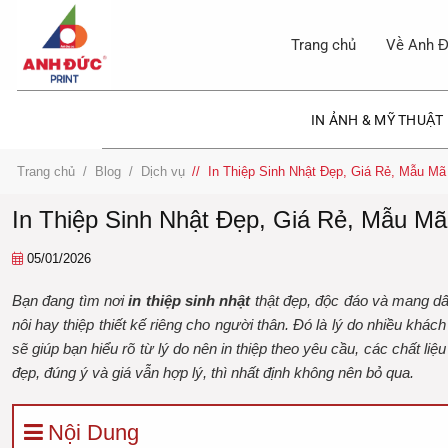
Bỏ
qua
Trang chủ
Về Anh Đ
nội
dung
IN ẢNH & MỸ THUẬT
Trang chủ
/
Blog
/
Dịch vụ
/
In Thiệp Sinh Nhật Đẹp, Giá Rẻ, Mẫu M
In Thiệp Sinh Nhật Đẹp, Giá Rẻ, Mẫu M
05/01/2026
Bạn đang tìm nơi
in thiệp sinh nhật
thật đẹp, độc đáo và mang dấ
nôi hay thiệp thiết kế riêng cho người thân. Đó là lý do nhiều khác
sẽ giúp bạn hiểu rõ từ lý do nên in thiệp theo yêu cầu, các chất 
đẹp, đúng ý và giá vẫn hợp lý, thì nhất định không nên bỏ qua.
Nội Dung