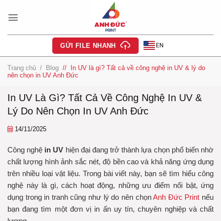
Bỏ
qua
nội
dung
EN
GỬI FILE NHANH
Trang chủ
/
Blog
/
In UV là gì? Tất cả về công nghệ in UV & lý do
nên chọn in UV Anh Đức
In UV Là Gì? Tất Cả Về Công Nghệ In UV &
Lý Do Nên Chọn In UV Anh Đức
14/11/2025
Công nghệ
in UV
hiện đại đang trở thành lựa chọn phổ biến nhờ
chất lượng hình ảnh sắc nét, độ bền cao và khả năng ứng dụng
trên nhiều loại vật liệu. Trong bài viết này, bạn sẽ tìm hiểu công
nghệ này là gì, cách hoạt động, những ưu điểm nổi bật, ứng
dụng trong in tranh cũng như lý do nên chọn
Anh Đức Print
nếu
bạn đang tìm một đơn vị in ấn uy tín, chuyên nghiệp và chất
lượng.