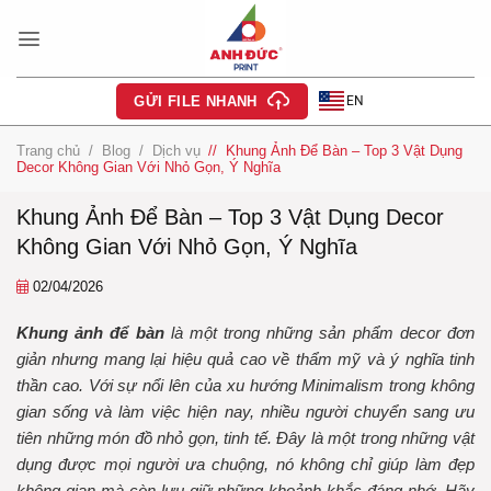
Bỏ
qua
nội
dung
EN
GỬI FILE NHANH
Trang chủ
/
Blog
/
Dịch vụ
/
Khung Ảnh Để Bàn – Top 3 Vật Dụng
Decor Không Gian Với Nhỏ Gọn, Ý Nghĩa
Khung Ảnh Để Bàn – Top 3 Vật Dụng Decor
Không Gian Với Nhỏ Gọn, Ý Nghĩa
02/04/2026
Khung ảnh để bàn
là một trong những sản phẩm decor đơn
giản nhưng mang lại hiệu quả cao về thẩm mỹ và ý nghĩa tinh
thần cao. Với sự nổi lên của xu hướng Minimalism trong không
gian sống và làm việc hiện nay, nhiều người chuyển sang ưu
tiên những món đồ nhỏ gọn, tinh tế. Đây
là một trong những vật
dụng được mọi người ưa chuộng, nó không chỉ giúp làm đẹp
không gian mà còn lưu giữ những khoảnh khắc đáng nhớ. Hãy