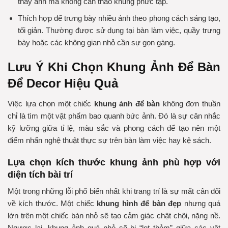
thay ảnh mà không cần tháo khung phức tạp.
Thích hợp để trưng bày nhiều ảnh theo phong cách sáng tạo,
tối giản. Thường được sử dụng tại bàn làm việc, quầy trưng
bày hoặc các không gian nhỏ cần sự gọn gàng.
Lưu Ý Khi Chọn Khung Ảnh Để Bàn
Để Decor Hiệu Quả
Việc lựa chọn một chiếc
khung ảnh để bàn
không đơn thuần
chỉ là tìm một vật phẩm bao quanh bức ảnh. Đó là sự cân nhắc
kỹ lưỡng giữa tỉ lệ, màu sắc và phong cách để tạo nên một
điểm nhấn nghệ thuật thực sự trên bàn làm việc hay kệ sách.
Lựa chọn kích thước khung ảnh phù hợp với
diện tích bài trí
Một trong những lỗi phổ biến nhất khi trang trí là sự mất cân đối
về kích thước. Một chiếc
khung hình để bàn đẹp
nhưng quá
lớn trên một chiếc bàn nhỏ sẽ tạo cảm giác chật chội, nặng nề.
Ngược lại, khung ảnh quá nhỏ sẽ bị “lọt thỏm” giữa các vật