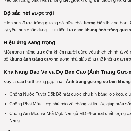
Nếu bạn đang phân vân không biết giữa khung ảnh thường và
khu
Độ sắc nét vượt trội
Hình ảnh được tráng gương sở hữu chất lượng hiển thị cao hơn. Cá
kỷ yếu, ảnh chân dung… ưu tiên lựa chọn
khung ảnh tráng gươ
Hiệu ứng sang trọng
Một trong những ưu điểm khiến người dùng yêu thích chính là vẻ n
bộ
khung ảnh tráng gương
trong nhà giúp tổng thể không gian tr
Khả Năng Bảo Vệ và Độ Bền Cao (Ảnh Tráng Gươ
Đây là câu hỏi thường gặp nhất:
Ảnh tráng gương có bền không
Chống Nước Tuyệt Đối:
Bề mặt được phủ kín bằng lớp keo, giú
Chống Phai Màu:
Lớp phủ bảo vệ chống lại tia UV, giúp màu sắc
Chống Ẩm Mốc và Mối Mọt:
Nền gỗ MDF/Format chất lượng c
Nẵng.