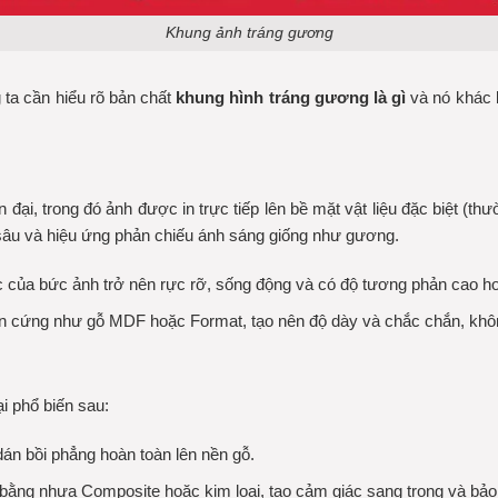
Khung ảnh tráng gương
 ta cần hiểu rõ bản chất
khung hình tráng gương là gì
và nó khác b
 đại, trong đó ảnh được in trực tiếp lên bề mặt vật liệu đặc biệt (t
sâu và hiệu ứng phản chiếu ánh sáng giống như gương.
của bức ảnh trở nên rực rỡ, sống động và có độ tương phản cao hơn
 cứng như gỗ MDF hoặc Format, tạo nên độ dày và chắc chắn, khôn
ại phổ biến sau:
án bồi phẳng hoàn toàn lên nền gỗ.
ng nhựa Composite hoặc kim loại, tạo cảm giác sang trọng và bảo 