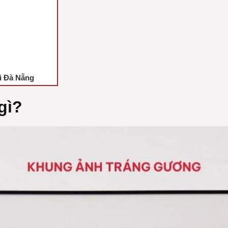
ại Đà Nẵng
gì?