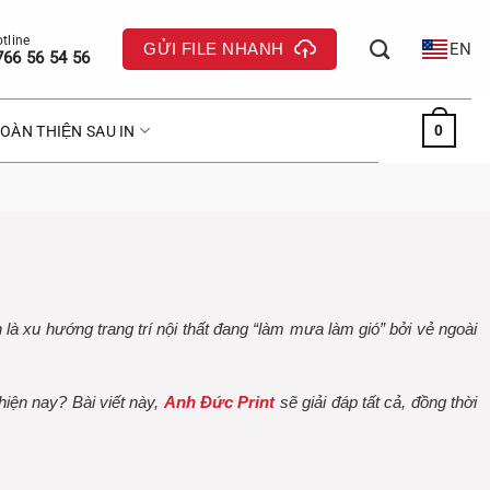
GỬI FILE NHANH
EN
766 56 54 56
0
OÀN THIỆN SAU IN
 là xu hướng trang trí nội thất đang “làm mưa làm gió” bởi vẻ ngoài
iện nay? Bài viết này,
Anh Đức Print
sẽ giải đáp tất cả, đồng thời