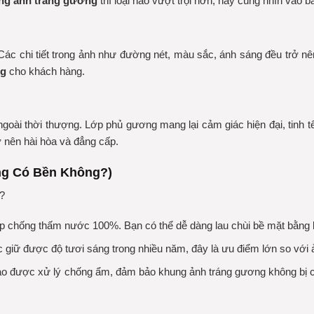
ng ảnh tráng gương
thì loại nào vượt trội hơn, hãy cùng nhìn vào 
c chi tiết trong ảnh như đường nét, màu sắc, ánh sáng đều trở nên 
ng
cho khách hàng.
goài thời thượng. Lớp phủ gương mang lại cảm giác hiện đại, tinh 
ở nên hài hòa và đẳng cấp.
ng Có Bền Không?)
?
p chống thấm nước 100%. Bạn có thể dễ dàng lau chùi bề mặt bằng 
 giữ được độ tươi sáng trong nhiều năm, đây là ưu điểm lớn so với ả
ao được xử lý chống ẩm, đảm bảo
khung ảnh tráng gương
không bị 