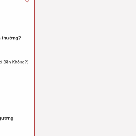
h thường?
ó Bền Không?)
 gương