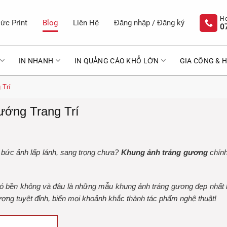
ức Print
Blog
Liên Hệ
Đăng nhập / Đăng ký
0
IN NHANH
IN QUẢNG CÁO KHỔ LỚN
GIA CÔNG & H
 Trí
ớng Trang Trí
bức ảnh lấp lánh, sang trọng chưa?
Khung ảnh tráng gương
chính
ó bền không và đâu là những mẫu khung ảnh tráng gương đẹp nhất h
ợng tuyệt đỉnh, biến mọi khoảnh khắc thành tác phẩm nghệ thuật!