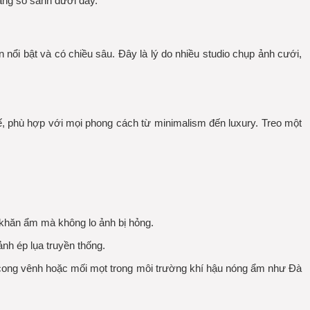
bảng so sánh dưới đây.
nổi bật và có chiều sâu. Đây là lý do nhiều studio chụp ảnh cưới,
tế, phù hợp với mọi phong cách từ minimalism đến luxury. Treo một
khăn ẩm mà không lo ảnh bị hỏng.
nh ép lụa truyền thống.
cong vênh hoặc mối mọt trong môi trường khí hậu nóng ẩm như Đà