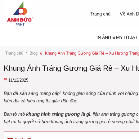
Bỏ
qua
Trang chủ
Về Anh Đ
nội
dung
IN ẢNH & MỸ THUẬT
Trang chủ
/
Blog
/
Khung Ảnh Tráng Gương Giá Rẻ – Xu Hướng Trang
Khung Ảnh Tráng Gương Giá Rẻ – Xu Hư
11/12/2025
Bạn đã sẵn sàng “nâng cấp” không gian sống của mình với những 
hiện đại và hiệu ứng thị giác độc đáo.
Bạn tò mò
khung hình tráng gương là gì
, liệu
ảnh tráng gương c
bật mí bí quyết sở hữu khung ảnh tráng gương giá rẻ
nhưng chất lư