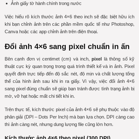
Ảnh giấy tờ hành chính trong nước
Việc hiểu rõ kích thước ảnh 4×6 theo inch sẽ đặc biệt hữu ích
khi bạn chỉnh ảnh trên các phần mềm quốc tế như Photoshop,
Canva hoặc các app chỉnh ảnh trên điện thoại.
Đổi ảnh 4×6 sang pixel chuẩn in ấn
Bên cạnh đơn vị centimet (cm) và inch,
pixel
là thông số kỹ
thuật cực kỳ quan trọng trong quá trình thiết kế và in ảnh. Pixel
quyết định trực tiếp đến độ sắc nét, độ mịn và chất lượng tổng
thể của hình ảnh sau khi in ra giấy. Vì vậy, việc
đổi ảnh 4×6
sang pixel
đúng chuẩn sẽ giúp bạn tránh được tình trạng ảnh bị
mờ, vỡ hạt hoặc mất chi tiết khi in.
Trên thực tế, kích thước pixel của ảnh 4×6 sẽ
phụ thuộc vào độ
phân giải (DPI – Dots Per Inch)
mà bạn lựa chọn. DPI càng cao
thì ảnh càng nét, nhưng dung lượng file cũng lớn hơn.
Kích thước ảnh 4×6 theo pixel (300 DPI)