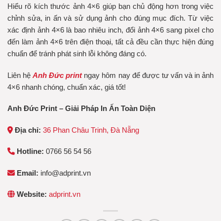
Hiểu rõ kích thước ảnh 4×6 giúp bạn chủ động hơn trong việc
chỉnh sửa, in ấn và sử dụng ảnh cho đúng mục đích. Từ việc
xác định ảnh 4×6 là bao nhiêu inch, đổi ảnh 4×6 sang pixel cho
đến làm ảnh 4×6 trên điện thoại, tất cả đều cần thực hiện đúng
chuẩn để tránh phát sinh lỗi không đáng có.
Liên hệ
Anh Đức print
ngay hôm nay để được tư vấn và in ảnh
4×6 nhanh chóng, chuẩn xác, giá tốt!
Anh Đức Print – Giải Pháp In Ấn Toàn Diện
Địa chỉ:
36 Phan Châu Trinh, Đà Nẵng
Hotline:
0766 56 54 56
Email:
info@adprint.vn
Website:
adprint.vn