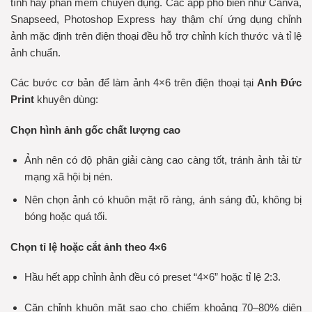
tính hay phần mềm chuyên dụng. Các app phổ biến như Canva,
Snapseed, Photoshop Express hay thậm chí ứng dụng chỉnh
ảnh mặc định trên điện thoại đều hỗ trợ chỉnh kích thước và tỉ lệ
ảnh chuẩn.
Các bước cơ bản để làm ảnh 4×6 trên điện thoại tại
Anh Đức
Print
khuyên dùng:
Chọn hình ảnh gốc chất lượng cao
Ảnh nên có độ phân giải càng cao càng tốt, tránh ảnh tải từ
mạng xã hội bị nén.
Nên chọn ảnh có khuôn mặt rõ ràng, ánh sáng đủ, không bị
bóng hoặc quá tối.
Chọn tỉ lệ hoặc cắt ảnh theo 4×6
Hầu hết app chỉnh ảnh đều có preset “4×6” hoặc tỉ lệ 2:3.
Căn chỉnh khuôn mặt sao cho chiếm khoảng 70–80% diện