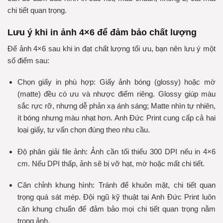
chi tiết quan trọng.
Lưu ý khi in ảnh 4×6 để đảm bảo chất lượng
Để ảnh 4×6 sau khi in đạt chất lượng tối ưu, bạn nên lưu ý một
số điểm sau:
Chọn giấy in phù hợp: Giấy ảnh bóng (glossy) hoặc mờ
(matte) đều có ưu và nhược điểm riêng. Glossy giúp màu
sắc rực rỡ, nhưng dễ phản xạ ánh sáng; Matte nhìn tự nhiên,
ít bóng nhưng màu nhạt hơn. Anh Đức Print cung cấp cả hai
loại giấy, tư vấn chọn đúng theo nhu cầu.
Độ phân giải file ảnh: Ảnh cần tối thiểu 300 DPI nếu in 4×6
cm. Nếu DPI thấp, ảnh sẽ bị vỡ hạt, mờ hoặc mất chi tiết.
Căn chỉnh khung hình: Tránh để khuôn mặt, chi tiết quan
trọng quá sát mép. Đội ngũ kỹ thuật tại Anh Đức Print luôn
căn khung chuẩn để đảm bảo mọi chi tiết quan trọng nằm
trong ảnh.