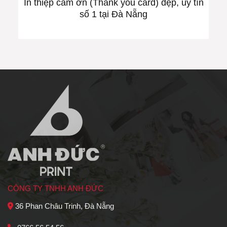
In thiệp cảm ơn (Thank you card) đẹp, uy tín
số 1 tại Đà Nẵng
CÔNG TY TNHH ANH ĐỨC
36 Phan Châu Trinh, Đà Nẵng