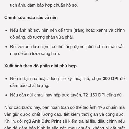
tích ảnh, đảm bảo hợp chuẩn hồ sơ.
Chỉnh sửa màu sắc và nền
Nếu ảnh hồ sơ, nền nên để trơn (trắng hoặc xanh) và chỉnh
độ sáng, độ tương phản vừa phải.
Đối với ảnh lưu niệm, có thể tăng độ nét, điều chỉnh màu sắc
nhẹ để ảnh tươi sáng hơn.
Xuất ảnh theo độ phân giải phù hợp
Nếu in tại nhà hoặc dùng file kỹ thuật số, chọn
300 DPI
để
đảm bảo chất lượng.
Nếu cần gửi email hay nộp trực tuyến, 72–150 DPI cũng đủ.
Nhờ các bước này, bạn hoàn toàn có thể tạo ảnh 4×6 chuẩn mà
vẫn giữ được chất lượng cao, tiết kiệm thời gian và công sức.
Khi in, đội ngũ
Anh Đức Print
sẽ kiểm tra lại file, điều chỉnh nếu
cần để đảm bảo hình in sắc nét, màu chuẩn, không bị cắt mất