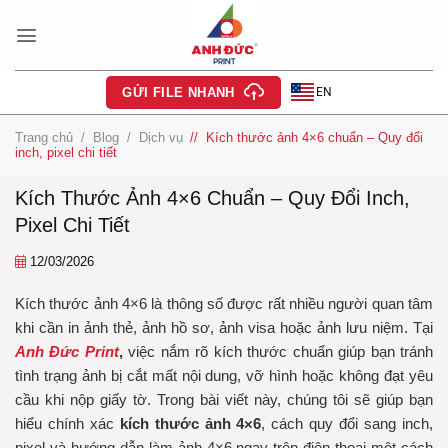
Bỏ
qua
nội
dung
EN
GỬI FILE NHANH
Trang chủ
/
Blog
/
Dịch vụ
/
Kích thước ảnh 4×6 chuẩn – Quy đổi
inch, pixel chi tiết
Kích Thước Ảnh 4×6 Chuẩn – Quy Đổi Inch,
Pixel Chi Tiết
12/03/2026
Kích thước ảnh 4×6 là thông số được rất nhiều người quan tâm
khi cần in ảnh thẻ, ảnh hồ sơ, ảnh visa hoặc ảnh lưu niệm. Tại
Anh Đức Print
,
việc nắm rõ kích thước chuẩn giúp bạn tránh
tình trạng ảnh bị cắt mất nội dung, vỡ hình hoặc không đạt yêu
cầu khi nộp giấy tờ. Trong bài viết này, chúng tôi sẽ giúp bạn
hiểu chính xác
kích thước ảnh 4×6
, cách quy đổi sang inch,
pixel và hướng dẫn làm ảnh 4×6 ngay trên điện thoại một cách