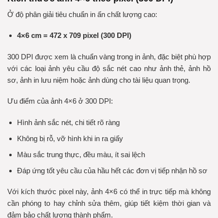
Ở độ phân giải tiêu chuẩn in ấn chất lượng cao:
4×6 cm = 472 x 709 pixel (300 DPI)
300 DPI được xem là
chuẩn vàng trong in ảnh
, đặc biệt phù hợp
với các loại ảnh yêu cầu độ sắc nét cao như ảnh thẻ, ảnh hồ
sơ, ảnh in lưu niệm hoặc ảnh dùng cho tài liệu quan trọng.
Ưu điểm của ảnh 4×6 ở 300 DPI:
Hình ảnh
sắc nét
, chi tiết rõ ràng
Không bị rỗ, vỡ hình
khi in ra giấy
Màu sắc
trung thực
, đều màu, ít sai lệch
Đáp ứng tốt yêu cầu của hầu hết các đơn vị tiếp nhận hồ sơ
Với kích thước pixel này, ảnh 4×6 có thể in trực tiếp mà không
cần phóng to hay chỉnh sửa thêm, giúp tiết kiệm thời gian và
đảm bảo chất lượng thành phẩm.