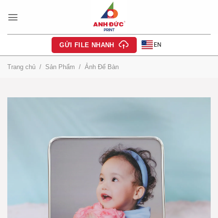
Bỏ
qua
nội
dung
EN
GỬI FILE NHANH
Trang chủ
/
Sản Phẩm
/
Ảnh Để Bàn