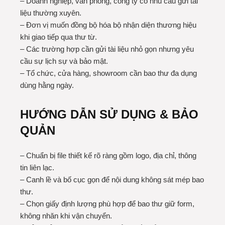
– Doanh nghiệp, văn phòng, công ty có nhu cầu gửi tài
liệu thường xuyên.
– Đơn vị muốn đồng bộ hóa bộ nhận diện thương hiệu
khi giao tiếp qua thư từ.
– Các trường hợp cần gửi tài liệu nhỏ gọn nhưng yêu
cầu sự lịch sự và bảo mật.
– Tổ chức, cửa hàng, showroom cần bao thư đa dụng
dùng hằng ngày.
HƯỚNG DẪN SỬ DỤNG & BẢO
QUẢN
– Chuẩn bị file thiết kế rõ ràng gồm logo, địa chỉ, thông
tin liên lạc.
– Canh lề và bố cục gọn để nội dung không sát mép bao
thư.
– Chọn giấy định lượng phù hợp để bao thư giữ form,
không nhăn khi vận chuyển.