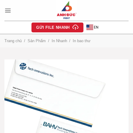
Bỏ
qua
nội
dung
EN
GỬI FILE NHANH
Trang chủ
/
Sản Phẩm
/
In Nhanh
/
In bao thư