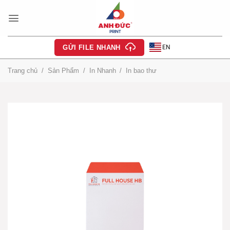
Bỏ
qua
nội
dung
EN
GỬI FILE NHANH
Trang chủ
/
Sản Phẩm
/
In Nhanh
/
In bao thư