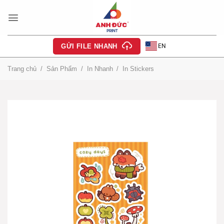
Bỏ
qua
nội
dung
EN
GỬI FILE NHANH
Trang chủ
/
Sản Phẩm
/
In Nhanh
/
In Stickers