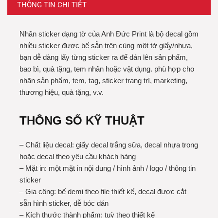
THÔNG TIN CHI TIẾT
Nhãn sticker dạng tờ của Anh Đức Print là bộ decal gồm
nhiều sticker được bế sẵn trên cùng một tờ giấy/nhựa,
bạn dễ dàng lấy từng sticker ra để dán lên sản phẩm,
bao bì, quà tặng, tem nhãn hoặc vật dụng. phù hợp cho
nhãn sản phẩm, tem, tag, sticker trang trí, marketing,
thương hiệu, quà tặng, v.v.
THÔNG SỐ KỸ THUẬT
– Chất liệu decal: giấy decal trắng sữa, decal nhựa trong
hoặc decal theo yêu cầu khách hàng
– Mặt in: một mặt in nội dung / hình ảnh / logo / thông tin
sticker
– Gia công: bế demi theo file thiết kế, decal được cắt
sẵn hình sticker, dễ bóc dán
– Kích thước thành phẩm: tuỳ theo thiết kế