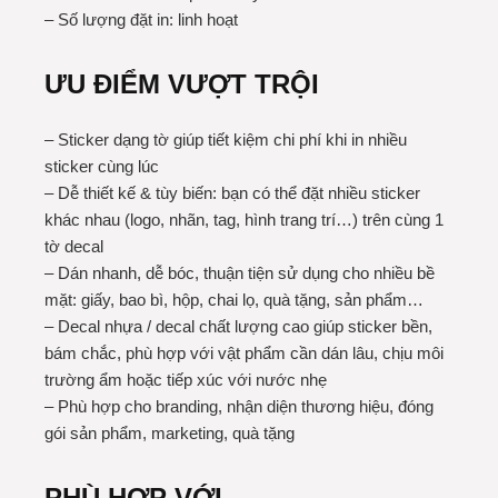
– Số lượng đặt in: linh hoạt
ƯU ĐIỂM VƯỢT TRỘI
– Sticker dạng tờ giúp tiết kiệm chi phí khi in nhiều
sticker cùng lúc
– Dễ thiết kế & tùy biến: bạn có thể đặt nhiều sticker
khác nhau (logo, nhãn, tag, hình trang trí…) trên cùng 1
tờ decal
– Dán nhanh, dễ bóc, thuận tiện sử dụng cho nhiều bề
mặt: giấy, bao bì, hộp, chai lọ, quà tặng, sản phẩm…
– Decal nhựa / decal chất lượng cao giúp sticker bền,
bám chắc, phù hợp với vật phẩm cần dán lâu, chịu môi
trường ẩm hoặc tiếp xúc với nước nhẹ
– Phù hợp cho branding, nhận diện thương hiệu, đóng
gói sản phẩm, marketing, quà tặng
PHÙ HỢP VỚI