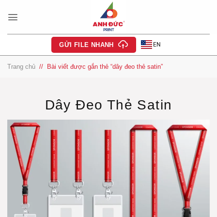
Bỏ
qua
nội
dung
EN
GỬI FILE NHANH
Trang chủ
/
Bài viết được gắn thẻ “dây đeo thẻ satin”
Dây Đeo Thẻ Satin