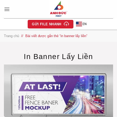
Bỏ
qua
nội
dung
EN
GỬI FILE NHANH
Trang chủ
/
Bài viết được gắn thẻ “in banner lấy liền”
In Banner Lấy Liền