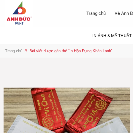
Bỏ
qua
Trang chủ
Về Anh Đ
nội
dung
IN ẢNH & MỸ THUẬT
Trang chủ
/
Bài viết được gắn thẻ “In Hộp Đựng Khăn Lạnh”