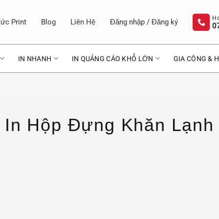
ức Print
Blog
Liên Hệ
Đăng nhập / Đăng ký
0
IN NHANH
IN QUẢNG CÁO KHỔ LỚN
GIA CÔNG & H
In Hộp Đựng Khăn Lạnh