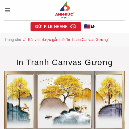
Bỏ
qua
nội
dung
EN
GỬI FILE NHANH
Trang chủ
/
Bài viết được gắn thẻ “In Tranh Canvas Gương”
In Tranh Canvas Gương