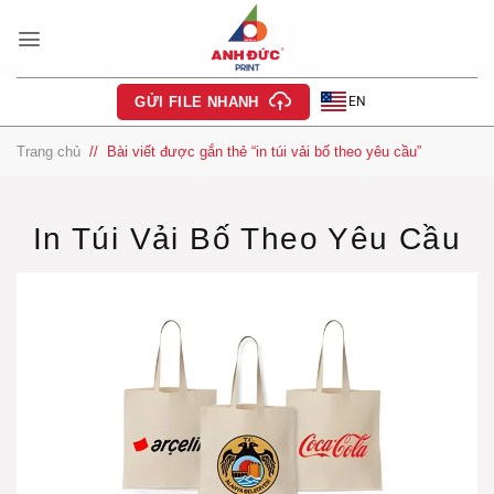
Bỏ
qua
nội
dung
EN
GỬI FILE NHANH
Trang chủ
/
Bài viết được gắn thẻ “in túi vải bố theo yêu cầu”
In Túi Vải Bố Theo Yêu Cầu