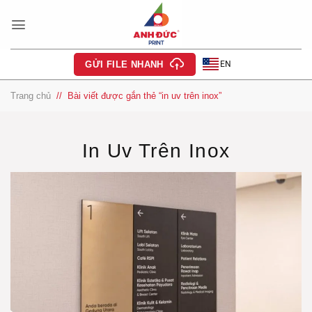
Bỏ
qua
nội
dung
EN
GỬI FILE NHANH
Trang chủ
/
Bài viết được gắn thẻ “in uv trên inox”
In Uv Trên Inox