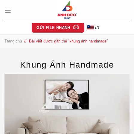
Bỏ
qua
nội
dung
EN
GỬI FILE NHANH
Trang chủ
/
Bài viết được gắn thẻ “khung ảnh handmade”
Khung Ảnh Handmade