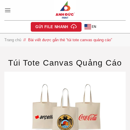
Bỏ
qua
nội
dung
EN
GỬI FILE NHANH
Trang chủ
/
Bài viết được gắn thẻ “túi tote canvas quảng cáo”
Túi Tote Canvas Quảng Cáo