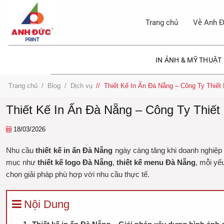
Bỏ
qua
Trang chủ
Về Anh Đ
nội
dung
IN ẢNH & MỸ THUẬT
Trang chủ
/
Blog
/
Dịch vụ
/
Thiết Kế In Ấn Đà Nẵng – Công Ty Thiết
Thiết Kế In Ấn Đà Nẵng – Công Ty Thiế
18/03/2026
Nhu cầu
thiết kế in ấn Đà Nẵng
ngày càng tăng khi doanh nghiệp 
mục như
thiết kế logo Đà Nẵng
,
thiết kế menu Đà Nẵng
, mỗi yế
chọn giải pháp phù hợp với nhu cầu thực tế.
Nội Dung