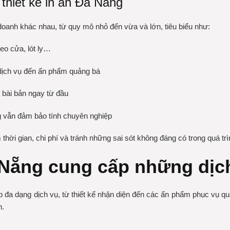
thiết kế in ấn Đà Nẵng
 doanh khác nhau, từ quy mô nhỏ đến vừa và lớn, tiêu biểu như:
reo cửa, lót ly…
 dịch vụ đến ấn phẩm quảng bá
 bài bản ngay từ đầu
ng vẫn đảm bảo tính chuyên nghiệp
 thời gian, chi phí và tránh những sai sót không đáng có trong quá trìn
à Nẵng cung cấp những dịc
p đa dạng dịch vụ, từ thiết kế nhận diện đến các ấn phẩm phục vụ q
n.