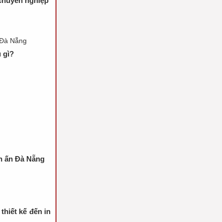
 chuyên nghiệp
n Đà Nẵng
 gì?
in ấn Đà Nẵng
thiết kế đến in