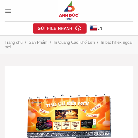
Bỏ
qua
nội
dung
EN
GỬI FILE NHANH
Trang chủ
/
Sản Phẩm
/
In Quảng Cáo Khổ Lớn
/
In bạt hiflex ngoài
trời