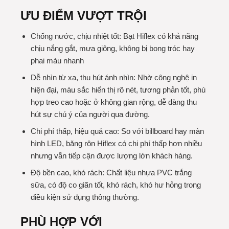
ƯU ĐIỂM VƯỢT TRỘI
Chống nước, chịu nhiệt tốt: Bạt Hiflex có khả năng
chịu nắng gắt, mưa giông, không bị bong tróc hay
phai màu nhanh
Dễ nhìn từ xa, thu hút ánh nhìn: Nhờ công nghệ in
hiện đại, màu sắc hiển thị rõ nét, tương phản tốt, phù
hợp treo cao hoặc ở không gian rộng, dễ dàng thu
hút sự chú ý của người qua đường.
Chi phí thấp, hiệu quả cao: So với billboard hay màn
hình LED, băng rôn Hiflex có chi phí thấp hơn nhiều
nhưng vẫn tiếp cận được lượng lớn khách hàng.
Độ bền cao, khó rách: Chất liệu nhựa PVC trắng
sữa, có độ co giãn tốt, khó rách, khó hư hỏng trong
điều kiện sử dụng thông thường.
PHÙ HỢP VỚI