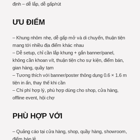
định – dễ lắp, dễ gấp/rút
ƯU ĐIỂM
– Khung nhôm nhẹ, dễ gấp mở và di chuyển, thuận tiện
mang tới nhiều địa điểm khác nhau
– Dễ setup, chỉ cần lắp khung + gắn banner/panel,
không cần khoan vít, thuận tiện cho sự kiện, điểm bán,
gian hàng, quầy tạm
– Tương thích với banner/poster thông dụng 0.6 × 1.6 m
tiện in ấn, thay thế khi cần
– Chi phí hợp lý, phù hợp dùng cho shop, cửa hàng,
offline event, hội chợ
PHÙ HỢP VỚI
– Quảng cáo tại cửa hàng, shop, quầy hàng, showroom,
điểm bán lẻ