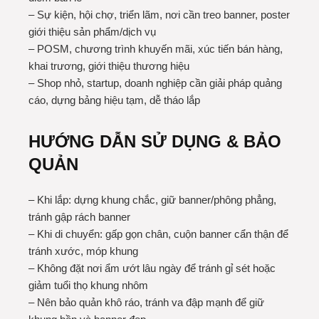
– Sự kiện, hội chợ, triển lãm, nơi cần treo banner, poster
giới thiệu sản phẩm/dịch vụ
– POSM, chương trình khuyến mãi, xúc tiến bán hàng,
khai trương, giới thiệu thương hiệu
– Shop nhỏ, startup, doanh nghiệp cần giải pháp quảng
cáo, dựng bảng hiệu tạm, dễ tháo lắp
HƯỚNG DẪN SỬ DỤNG & BẢO
QUẢN
– Khi lắp: dựng khung chắc, giữ banner/phông phẳng,
tránh gập rách banner
– Khi di chuyển: gấp gọn chân, cuộn banner cẩn thận để
tránh xước, móp khung
– Không đặt nơi ẩm ướt lâu ngày để tránh gỉ sét hoặc
giảm tuổi thọ khung nhôm
– Nên bảo quản khô ráo, tránh va đập mạnh để giữ