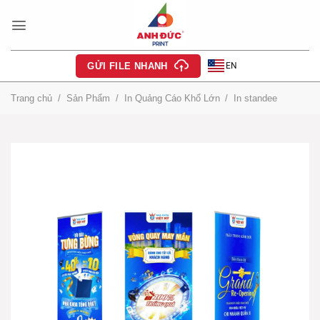
Bỏ
qua
nội
dung
EN
GỬI FILE NHANH
Trang chủ
/
Sản Phẩm
/
In Quảng Cáo Khổ Lớn
/
In standee