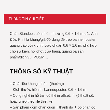
THÔNG TIN CHI TIẾT
Chân Standee cuốn nhôm thường 0.6 × 1.6 m của Anh
Đức Print là khung/giá đỡ dùng để treo banner, poster
quảng cáo với kích thước chuẩn 0.6 × 1.6 m, phù hợp
cho sự kiện, hội chợ, cửa hàng, quảng bá sản
phẩm/dịch vụ, POSM…
THÔNG SỐ KỸ THUẬT
– Chất liệu khung: nhôm (thường)
– Kích thước hiển thị banner/poster: 0.6 × 1.6 m
– Công nghệ in hỗ trợ: có thể in offset, in kỹ thuật số,
hoặc ghép theo file thiết kế
– Sản phẩm gồm chân cuốn + thanh đỡ + bộ phận cố