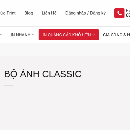
ức Print
Blog
Liên Hệ
Đăng nhập / Đăng ký
0
IN NHANH
IN QUẢNG CÁO KHỔ LỚN
GIA CÔNG & H
BỘ ẢNH CLASSIC