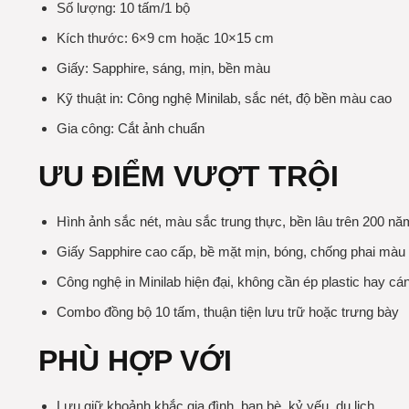
Số lượng: 10 tấm/1 bộ
Kích thước: 6×9 cm hoặc 10×15 cm
Giấy: Sapphire, sáng, mịn, bền màu
Kỹ thuật in: Công nghệ Minilab, sắc nét, độ bền màu cao
Gia công: Cắt ảnh chuẩn
ƯU ĐIỂM VƯỢT TRỘI
Hình ảnh sắc nét, màu sắc trung thực, bền lâu trên 200 nă
Giấy Sapphire cao cấp, bề mặt mịn, bóng, chống phai màu
Công nghệ in Minilab hiện đại, không cần ép plastic hay c
Combo đồng bộ 10 tấm, thuận tiện lưu trữ hoặc trưng bày
PHÙ HỢP VỚI
Lưu giữ khoảnh khắc gia đình, bạn bè, kỷ yếu, du lịch