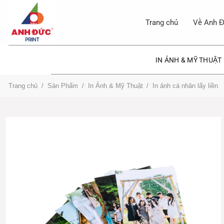
Bỏ
qua
Trang chủ
Về Anh Đ
nội
dung
IN ẢNH & MỸ THUẬT
Trang chủ
/
Sản Phẩm
/
In Ảnh & Mỹ Thuật
/
In ảnh cá nhân lấy liền