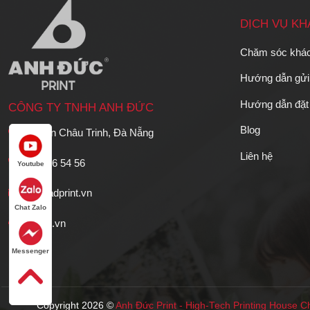
DỊCH VỤ K
Chăm sóc khá
Hướng dẫn gửi 
Hướng dẫn đặt
CÔNG TY TNHH ANH ĐỨC
Blog
36 Phan Châu Trinh, Đà Nẵng
Liên hệ
0766 56 54 56
Youtube
info@adprint.vn
Chat Zalo
adprint.vn
Messenger
Copyright 2026 ©
Anh Đức Print
-
High-Tech Printing House
Ch