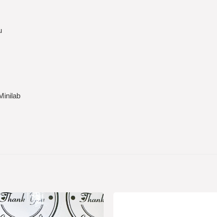
u
Minilab