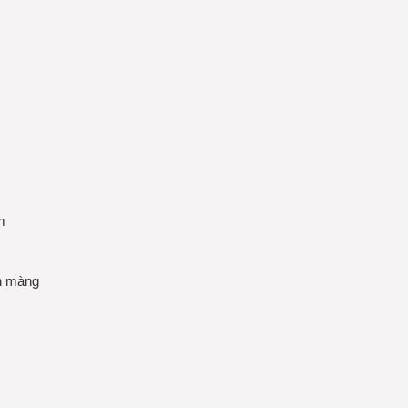
m
án màng