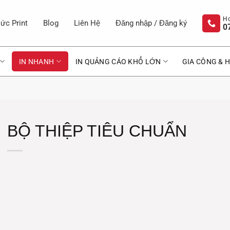
ức Print
Blog
Liên Hệ
Đăng nhập / Đăng ký
0
IN NHANH
IN QUẢNG CÁO KHỔ LỚN
GIA CÔNG & H
BỘ THIỆP TIÊU CHUẨN