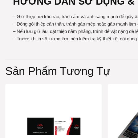
HƯỚNG DẪN SỬ DỤNG &
– Giữ thiệp nơi khô ráo, tránh ẩm và ánh sáng mạnh để giấy 
– Đóng gói thiệp cẩn thận, tránh gấp mép hoặc gập mạnh làm 
– Nếu lưu giữ lâu: đặt thiệp nằm phẳng, tránh để vật nặng đè l
– Trước khi in số lượng lớn, nên kiểm tra kỹ thiết kế, nội dun
Sản Phẩm Tương Tự