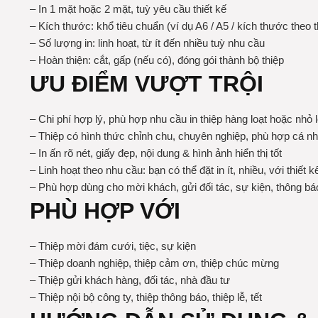
– In 1 mặt hoặc 2 mặt, tuỳ yêu cầu thiết kế
– Kích thước: khổ tiêu chuẩn (ví dụ A6 / A5 / kích thước theo t
– Số lượng in: linh hoạt, từ ít đến nhiều tuỳ nhu cầu
– Hoàn thiện: cắt, gấp (nếu có), đóng gói thành bộ thiệp
ƯU ĐIỂM VƯỢT TRỘI
– Chi phí hợp lý, phù hợp nhu cầu in thiệp hàng loạt hoặc nhỏ 
– Thiệp có hình thức chỉnh chu, chuyên nghiệp, phù hợp cá n
– In ấn rõ nét, giấy đẹp, nội dung & hình ảnh hiển thị tốt
– Linh hoạt theo nhu cầu: bạn có thể đặt in ít, nhiều, với thiết k
– Phù hợp dùng cho mời khách, gửi đối tác, sự kiện, thông bá
PHÙ HỢP VỚI
– Thiệp mời đám cưới, tiệc, sự kiện
– Thiệp doanh nghiệp, thiệp cảm ơn, thiệp chúc mừng
– Thiệp gửi khách hàng, đối tác, nhà đầu tư
– Thiệp nội bộ công ty, thiệp thông báo, thiệp lễ, tết