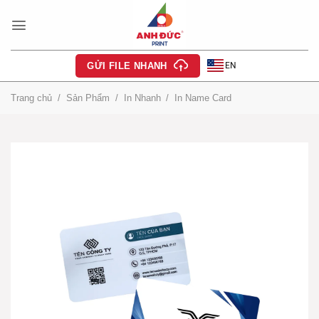
Bỏ
qua
nội
dung
EN
GỬI FILE NHANH
Trang chủ
/
Sản Phẩm
/
In Nhanh
/
In Name Card