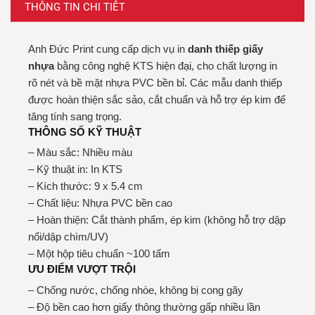
THÔNG TIN CHI TIẾT
Anh Đức Print cung cấp dịch vụ in
danh thiếp giấy
nhựa
bằng công nghệ KTS hiện đại, cho chất lượng in
rõ nét và bề mặt nhựa PVC bền bỉ. Các mẫu danh thiếp
được hoàn thiện sắc sảo, cắt chuẩn và hỗ trợ ép kim để
tăng tính sang trọng.
THÔNG SỐ KỸ THUẬT
– Màu sắc: Nhiều màu
– Kỹ thuật in: In KTS
– Kích thước: 9 x 5.4 cm
– Chất liệu: Nhựa PVC bền cao
– Hoàn thiện: Cắt thành phẩm, ép kim (không hỗ trợ dập
nổi/dập chìm/UV)
– Một hộp tiêu chuẩn ~100 tấm
ƯU ĐIỂM VƯỢT TRỘI
– Chống nước, chống nhòe, không bị cong gãy
– Độ bền cao hơn giấy thông thường gấp nhiều lần