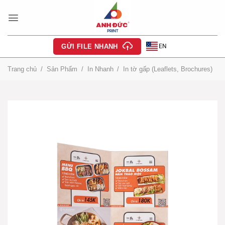
Bỏ
qua
nội
dung
EN
GỬI FILE NHANH
Trang chủ
/
Sản Phẩm
/
In Nhanh
/
In tờ gấp (Leaflets, Brochures)