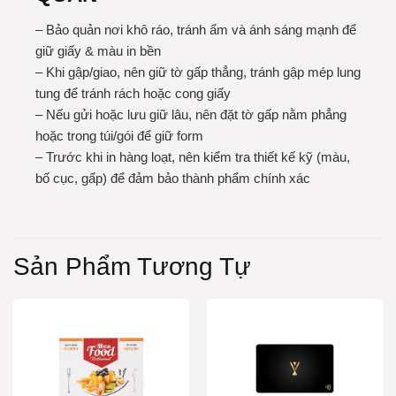
– Bảo quản nơi khô ráo, tránh ẩm và ánh sáng mạnh để
giữ giấy & màu in bền
– Khi gập/giao, nên giữ tờ gấp thẳng, tránh gập mép lung
tung để tránh rách hoặc cong giấy
– Nếu gửi hoặc lưu giữ lâu, nên đặt tờ gấp nằm phẳng
hoặc trong túi/gói để giữ form
– Trước khi in hàng loạt, nên kiểm tra thiết kế kỹ (màu,
bố cục, gấp) để đảm bảo thành phẩm chính xác
Sản Phẩm Tương Tự