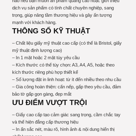
hảo nếu bạn muốn ấn phẩm quảng cáo hoặc giới thiệu
dịch vụ sản phẩm có tính chất chuyên nghiệp, sang
trọng, giúp nâng tầm thương hiệu và gây ấn tượng
mạnh với khách hàng.
THÔNG SỐ KỸ THUẬT
– Chất liệu giấy mỹ thuật cao cấp (có thể là Bristol, giấy
mỹ thuật định lượng cao)
– In 1 mặt hoặc 2 mặt tùy yêu cầu
– Kích thước có thể tùy chọn: A3, A4, A5, hoặc theo
kích thước riêng phù hợp thiết kế
– Số lượng đặt in linh hoạt: từ ít đến nhiều theo nhu cầu
– Gia công hoàn thiện: cấn nếp, gấp theo yêu cầu, đảm
bảo tờ gấp gọn gàng, đẹp mắt
ƯU ĐIỂM VƯỢT TRỘI
– Giấy cao cấp tạo cảm giác sang trọng, cầm chắc tay
và thể hiện đẳng cấp thương hiệu
– In ấn sắc nét, màu rõ, hình ảnh & nội dung hiển thị