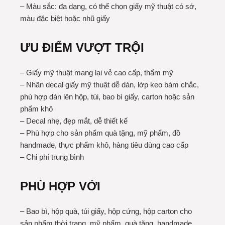
– Màu sắc: đa dạng, có thể chọn giấy mỹ thuật có sớ,
màu đặc biệt hoặc nhũ giấy
ƯU ĐIỂM VƯỢT TRỘI
– Giấy mỹ thuật mang lại vẻ cao cấp, thẩm mỹ
– Nhãn decal giấy mỹ thuật dễ dán, lớp keo bám chắc,
phù hợp dán lên hộp, túi, bao bì giấy, carton hoặc sản
phẩm khô
– Decal nhẹ, đẹp mắt, dễ thiết kế
– Phù hợp cho sản phẩm quà tặng, mỹ phẩm, đồ
handmade, thực phẩm khô, hàng tiêu dùng cao cấp
– Chi phí trung bình
PHÙ HỢP VỚI
– Bao bì, hộp quà, túi giấy, hộp cứng, hộp carton cho
sản phẩm thời trang, mỹ phẩm, quà tặng, handmade