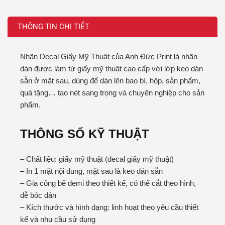
THÔNG TIN CHI TIẾT
Nhãn Decal Giấy Mỹ Thuật của Anh Đức Print là nhãn
dán được làm từ giấy mỹ thuật cao cấp với lớp keo dán
sẵn ở mặt sau, dùng để dán lên bao bì, hộp, sản phẩm,
quà tặng… tạo nét sang trọng và chuyên nghiệp cho sản
phẩm.
THÔNG SỐ KỸ THUẬT
– Chất liệu: giấy mỹ thuật (decal giấy mỹ thuật)
– In 1 mặt nội dung, mặt sau là keo dán sẵn
– Gia công bế demi theo thiết kế, có thể cắt theo hình,
dễ bóc dán
– Kích thước và hình dạng: linh hoạt theo yêu cầu thiết
kế và nhu cầu sử dụng