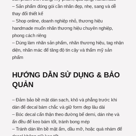
– Sản phẩm đóng gói cần nhãn đẹp, nhẹ, sang và dễ
thay đổi thiết kế
– Shop online, doanh nghiệp nhỏ, thương hiệu
handmade muốn nhãn thương hiệu chuyên nghiệp,
phong cách riêng
– Dùng làm nhãn sản phẩm, nhãn thương hiệu, tag nhận
diện, nhãn mác để tăng độ tin cậy và thẩm mỹ sản
phẩm
HƯỚNG DẪN SỬ DỤNG & BẢO
QUẢN
– Đảm bảo bề mặt dán sạch, khô và phẳng trước khi
dán để decal bám chắc và giữ form đẹp lâu dài
– Bóc decal cẩn thận theo đường bế demi, dán nhẹ và
ấn đều để keo bám tốt, tránh bong mép
– Tránh dán lên bề mặt ẩm, dầu mỡ, hoặc quá nhám để