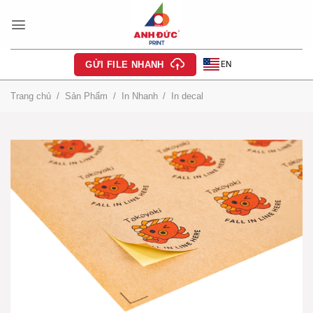
Bỏ
qua
nội
dung
EN
GỬI FILE NHANH
Trang chủ
/
Sản Phẩm
/
In Nhanh
/
In decal