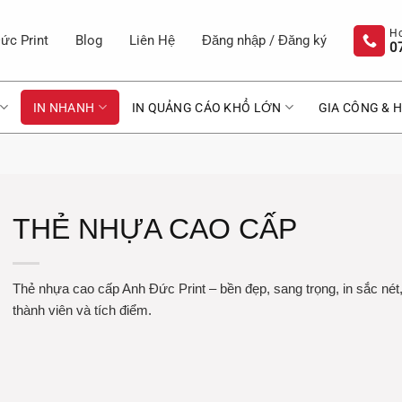
ức Print
Blog
Liên Hệ
Đăng nhập / Đăng ký
0
IN NHANH
IN QUẢNG CÁO KHỔ LỚN
GIA CÔNG & H
THẺ NHỰA CAO CẤP
Thẻ nhựa cao cấp Anh Đức Print – bền đẹp, sang trọng, in sắc nét
thành viên và tích điểm.