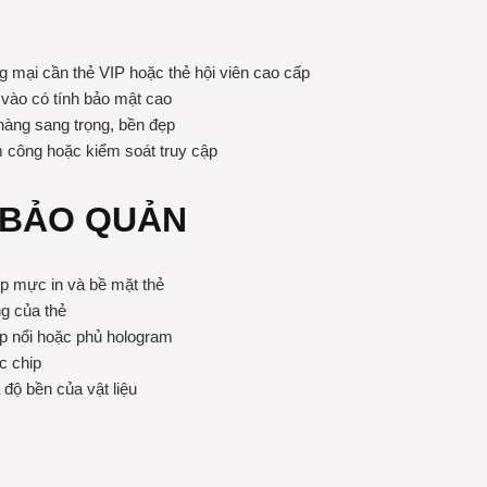
 mại cần thẻ VIP hoặc thẻ hội viên cao cấp
 vào có tính bảo mật cao
hàng sang trọng, bền đẹp
m công hoặc kiểm soát truy cập
 BẢO QUẢN
ớp mực in và bề mặt thẻ
g của thẻ
ập nổi hoặc phủ hologram
c chip
độ bền của vật liệu