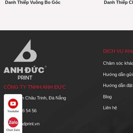
Danh Thiếp Vuông Bo Góc
Danh Thiếp C
DỊCH VỤ K
Chăm sóc khá
Hướng dẫn gửi 
Hướng dẫn đặt
CÔNG TY TNHH ANH ĐỨC
Blog
36 Phan Châu Trinh, Đà Nẵng
Liên hệ
0766 56 54 56
Youtube
info@adprint.vn
Chat Zalo