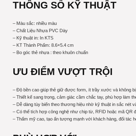
THÔNG SỐ KỸ THUẬT
– Màu sắc: nhiều màu
– Chất Liệu Nhựa PVC Dày
– Kỹ thuật in: In KTS
– KT Thành Phẩm: 8.6×5.4 cm
– Bo góc thẻ nhựa : theo khuôn chuẩn
ƯU ĐIỂM VƯỢT TRỘI
– Độ bền cao giúp thẻ giữ được form, ít trầy xước và không b
– Thiết kế sang trọng, cảm giác cầm chắc tay, phù hợp làm thẻ
– Dễ dàng tùy biến theo thương hiệu nhờ kỹ thuật in sắc nét 
– Có thể tích hợp công nghệ như chip từ, RFID hoặc mã QR để
– Thẩm mỹ cao, tạo ấn tượng mạnh với khách hàng, đối tác 