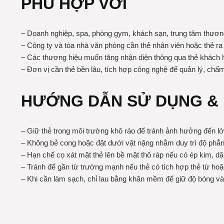
PHÙ HỢP VỚI
– Doanh nghiệp, spa, phòng gym, khách sạn, trung tâm thương
– Công ty và tòa nhà văn phòng cần thẻ nhân viên hoặc thẻ ra
– Các thương hiệu muốn tăng nhận diện thông qua thẻ khách 
– Đơn vị cần thẻ bền lâu, tích hợp công nghệ để quản lý, chấ
HƯỚNG DẪN SỬ DỤNG &
– Giữ thẻ trong môi trường khô ráo để tránh ảnh hưởng đến l
– Không bẻ cong hoặc đặt dưới vật nặng nhằm duy trì độ phẳn
– Hạn chế cọ xát mặt thẻ lên bề mặt thô ráp nếu có ép kim, d
– Tránh để gần từ trường mạnh nếu thẻ có tích hợp thẻ từ hoặ
– Khi cần làm sạch, chỉ lau bằng khăn mềm để giữ độ bóng và 