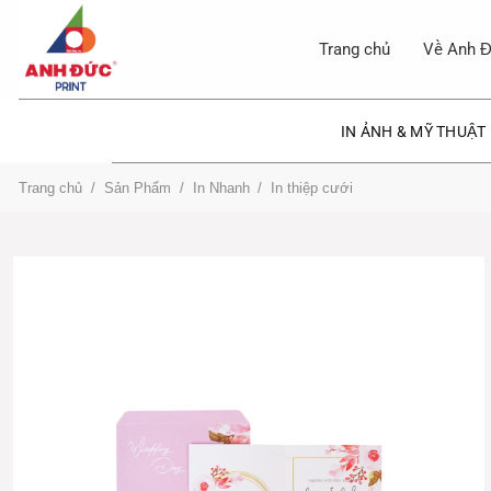
Bỏ
qua
Trang chủ
Về Anh Đ
nội
dung
IN ẢNH & MỸ THUẬT
Trang chủ
/
Sản Phẩm
/
In Nhanh
/
In thiệp cưới