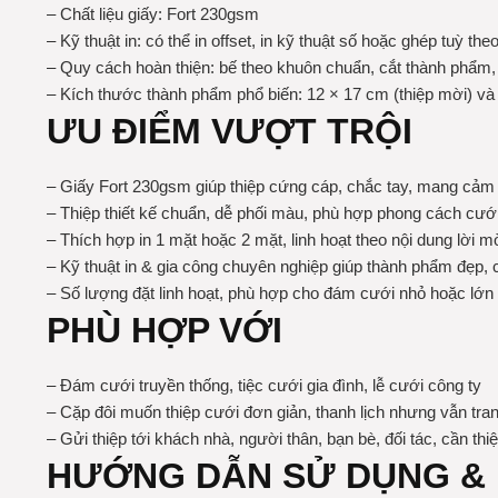
– Chất liệu giấy: Fort 230gsm
– Kỹ thuật in: có thể in offset, in kỹ thuật số hoặc ghép tuỳ th
– Quy cách hoàn thiện: bế theo khuôn chuẩn, cắt thành phẩm,
– Kích thước thành phẩm phổ biến: 12 × 17 cm (thiệp mời) và
ƯU ĐIỂM VƯỢT TRỘI
– Giấy Fort 230gsm giúp thiệp cứng cáp, chắc tay, mang cảm 
– Thiệp thiết kế chuẩn, dễ phối màu, phù hợp phong cách cưới 
– Thích hợp in 1 mặt hoặc 2 mặt, linh hoạt theo nội dung lời mờ
– Kỹ thuật in & gia công chuyên nghiệp giúp thành phẩm đẹp,
– Số lượng đặt linh hoạt, phù hợp cho đám cưới nhỏ hoặc lớn
PHÙ HỢP VỚI
– Đám cưới truyền thống, tiệc cưới gia đình, lễ cưới công ty
– Cặp đôi muốn thiệp cưới đơn giản, thanh lịch nhưng vẫn tran
– Gửi thiệp tới khách nhà, người thân, bạn bè, đối tác, cần th
HƯỚNG DẪN SỬ DỤNG &