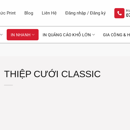
ức Print
Blog
Liên Hệ
Đăng nhập / Đăng ký
0
IN NHANH
IN QUẢNG CÁO KHỔ LỚN
GIA CÔNG & H
THIỆP CƯỚI CLASSIC