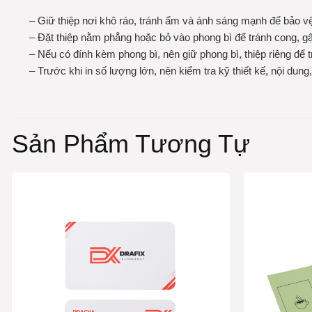
– Giữ thiệp nơi khô ráo, tránh ẩm và ánh sáng mạnh để bảo v
– Đặt thiệp nằm phẳng hoặc bỏ vào phong bì để tránh cong, g
– Nếu có đính kèm phong bì, nên giữ phong bì, thiệp riêng để t
– Trước khi in số lượng lớn, nên kiểm tra kỹ thiết kế, nội dun
Sản Phẩm Tương Tự