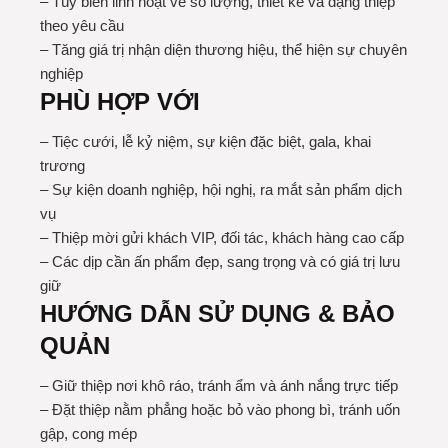
– Tùy biến linh hoạt về số lượng, thiết kế và dạng thiệp
theo yêu cầu
– Tăng giá trị nhận diện thương hiệu, thể hiện sự chuyên
nghiệp
PHÙ HỢP VỚI
– Tiệc cưới, lễ kỷ niệm, sự kiện đặc biệt, gala, khai
trương
– Sự kiện doanh nghiệp, hội nghị, ra mắt sản phẩm dịch
vụ
– Thiệp mời gửi khách VIP, đối tác, khách hàng cao cấp
– Các dịp cần ấn phẩm đẹp, sang trọng và có giá trị lưu
giữ
HƯỚNG DẪN SỬ DỤNG & BẢO
QUẢN
– Giữ thiệp nơi khô ráo, tránh ẩm và ánh nắng trực tiếp
– Đặt thiệp nằm phẳng hoặc bỏ vào phong bì, tránh uốn
gập, cong mép