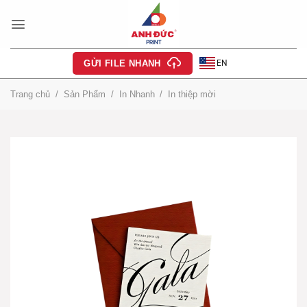
Bỏ
qua
nội
dung
EN
GỬI FILE NHANH
Trang chủ
/
Sản Phẩm
/
In Nhanh
/
In thiệp mời