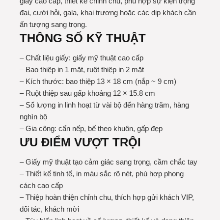
giấy cao cấp, thiết kế chỉnh chu, phù hợp sự kiện trọng
đại, cưới hỏi, gala, khai trương hoặc các dịp khách cần
ấn tượng sang trọng.
THÔNG SỐ KỸ THUẬT
– Chất liệu giấy: giấy mỹ thuật cao cấp
– Bao thiệp in 1 mặt, ruột thiệp in 2 mặt
– Kích thước: bao thiệp 13 × 18 cm (nắp ~ 9 cm)
– Ruột thiệp sau gấp khoảng 12 × 15.8 cm
– Số lượng in linh hoạt từ vài bộ đến hàng trăm, hàng
nghìn bộ
– Gia công: cấn nếp, bế theo khuôn, gấp đẹp
ƯU ĐIỂM VƯỢT TRỘI
– Giấy mỹ thuật tạo cảm giác sang trọng, cầm chắc tay
– Thiết kế tinh tế, in màu sắc rõ nét, phù hợp phong
cách cao cấp
– Thiệp hoàn thiện chỉnh chu, thích hợp gửi khách VIP,
đối tác, khách mời