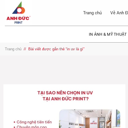
Bỏ
qua
Trang chủ
Về Anh Đ
nội
dung
IN ẢNH & MỸ THUẬT
Trang chủ
/
Bài viết được gắn thẻ “in uv là gì”