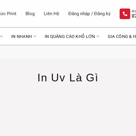
ức Print
Blog
Liên Hệ
Đăng nhập / Đăng ký
0
IN NHANH
IN QUẢNG CÁO KHỔ LỚN
GIA CÔNG & H
In Uv Là Gì