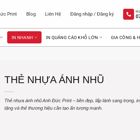
ức Print
Blog
Liên Hệ
Đăng nhập / Đăng ký
0
IN NHANH
IN QUẢNG CÁO KHỔ LỚN
GIA CÔNG & H
THẺ NHỰA ÁNH NHŨ
Thẻ nhựa ánh nhũ Anh Đức Print – bền đẹp, lấp lánh sang trọng, in
tặng và thẻ thương hiệu cần tạo ấn tượng mạnh.