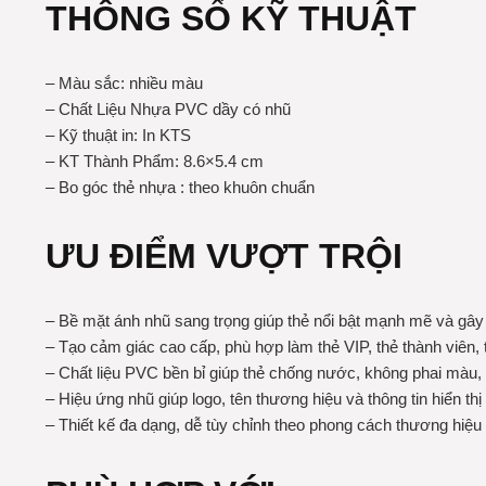
THÔNG SỐ KỸ THUẬT
– Màu sắc: nhiều màu
– Chất Liệu Nhựa PVC dầy có nhũ
– Kỹ thuật in: In KTS
– KT Thành Phẩm: 8.6×5.4 cm
– Bo góc thẻ nhựa : theo khuôn chuẩn
ƯU ĐIỂM VƯỢT TRỘI
– Bề mặt ánh nhũ sang trọng giúp thẻ nổi bật mạnh mẽ và gây
– Tạo cảm giác cao cấp, phù hợp làm thẻ VIP, thẻ thành viên, 
– Chất liệu PVC bền bỉ giúp thẻ chống nước, không phai màu, í
– Hiệu ứng nhũ giúp logo, tên thương hiệu và thông tin hiển th
– Thiết kế đa dạng, dễ tùy chỉnh theo phong cách thương hiệ