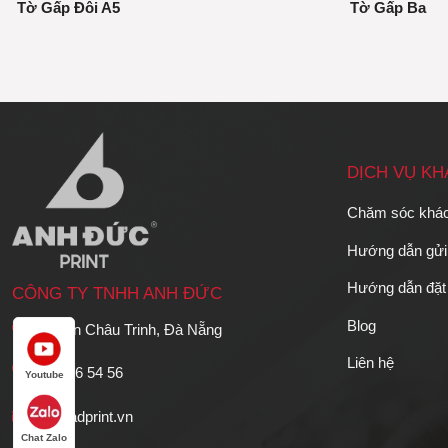
Tờ Gấp Đôi A5
Tờ Gấp Ba
DỊCH VỤ K
Chăm sóc khá
Hướng dẫn gửi 
Hướng dẫn đặt
CÔNG TY TNHH ANH ĐỨC
Blog
36 Phan Châu Trinh, Đà Nẵng
Liên hệ
0766 56 54 56
Youtube
info@adprint.vn
Chat Zalo