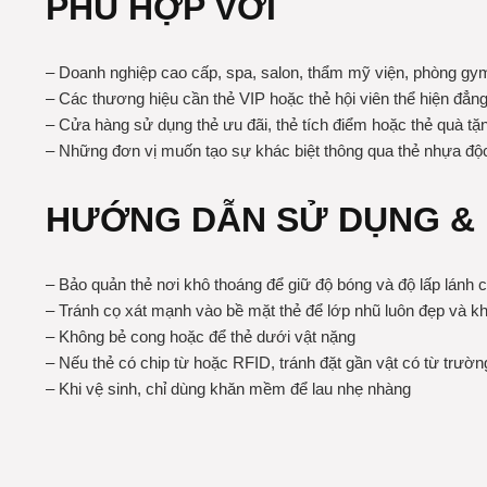
PHÙ HỢP VỚI
– Doanh nghiệp cao cấp, spa, salon, thẩm mỹ viện, phòng gy
– Các thương hiệu cần thẻ VIP hoặc thẻ hội viên thể hiện đẳn
– Cửa hàng sử dụng thẻ ưu đãi, thẻ tích điểm hoặc thẻ quà tặ
– Những đơn vị muốn tạo sự khác biệt thông qua thẻ nhựa độ
HƯỚNG DẪN SỬ DỤNG &
– Bảo quản thẻ nơi khô thoáng để giữ độ bóng và độ lấp lánh 
– Tránh cọ xát mạnh vào bề mặt thẻ để lớp nhũ luôn đẹp và k
– Không bẻ cong hoặc để thẻ dưới vật nặng
– Nếu thẻ có chip từ hoặc RFID, tránh đặt gần vật có từ trườ
– Khi vệ sinh, chỉ dùng khăn mềm để lau nhẹ nhàng