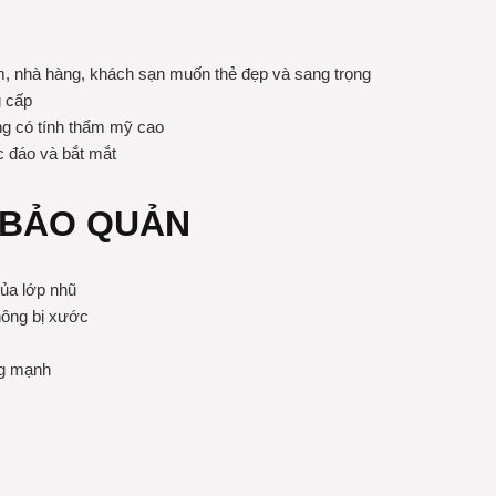
m, nhà hàng, khách sạn muốn thẻ đẹp và sang trọng
g cấp
ng có tính thẩm mỹ cao
c đáo và bắt mắt
 BẢO QUẢN
của lớp nhũ
hông bị xước
ng mạnh