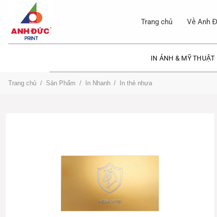
Bỏ
qua
Trang chủ
Về Anh Đ
nội
dung
IN ẢNH & MỸ THUẬT
Trang chủ
/
Sản Phẩm
/
In Nhanh
/
In thẻ nhựa